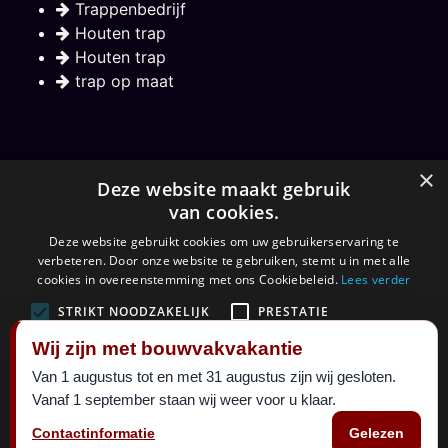
Trappenbedrijf
Houten trap
Houten trap
trap op maat
Nieuwsbrief
×
Deze website maakt gebruik
van cookies.
Hou mij op de hoogte over nieuwe trappen
Deze website gebruikt cookies om uw gebruikerservaring te
verbeteren. Door onze website te gebruiken, stemt u in met alle
Aanmelden
cookies in overeenstemming met ons Cookiebeleid.
Lees verder
STRIKT NOODZAKELIJK
PRESTATIE
Wij zijn met bouwvakvakantie
TARGETING
FUNCTIONEEL
Van 1 augustus tot en met 31 augustus zijn wij gesloten.
©
Maatkracht sinds 1999.
2026 al 27 jaar een begrip in
Vanaf 1 september staan wij weer voor u klaar.
ALLES ACCEPTEREN
ALLES AFWIJZEN
trappen. Alle rechten voorbehouden.
Contactinformatie
Gelezen
Designed By
Maatkracht
|
sitemap