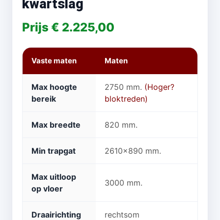
kwartslag
Prijs € 2.225,00
Vaste maten
Maten
Max hoogte
2750 mm.
(Hoger?
bereik
bloktreden)
Max breedte
820 mm.
Min trapgat
2610x890 mm.
Max uitloop
3000 mm.
op vloer
Draairichting
rechtsom