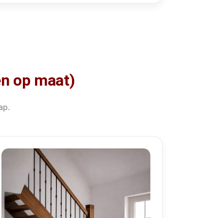
en op maat)
ap.