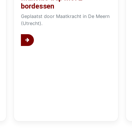
bordessen
Geplaatst door Maatkracht in De Meern
(Utrecht).
 bordes
Keepbomen trap