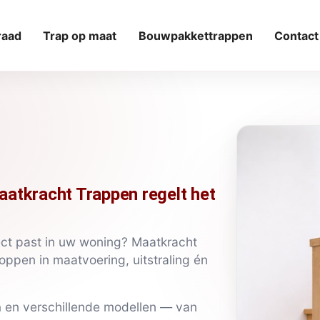
raad
Trap op maat
Bouwpakkettrappen
Contact
atkracht Trappen regelt het
ct past in uw woning? Maatkracht
oppen in maatvoering, uitstraling én
n
en verschillende modellen — van