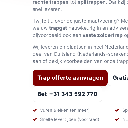
rechte trappen
tot
spiltrappen
. Dankzij
snel leveren.
Twijfelt u over de juiste maatvoering? M
we uw
trapgat
nauwkeurig in en adviser
bijvoorbeeld ook een
vaste zoldertrap
o
Wij leveren en plaatsen in heel Nederlan
deel van Duitsland (Nederlands-sprekend
aan of bekijk voorbeelden van onze trap
Trap offerte aanvragen
Grati
Bel: +31 343 592 770
Vuren & eiken (en meer)
Spi
Snelle levertijden (voorraad)
NL 