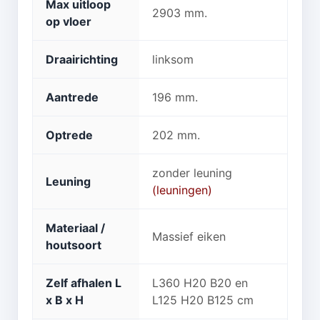
Max uitloop
2903 mm.
op vloer
Draairichting
linksom
Aantrede
196 mm.
Optrede
202 mm.
zonder leuning
Leuning
(leuningen)
Materiaal /
Massief eiken
houtsoort
Zelf afhalen L
L360 H20 B20 en
x B x H
L125 H20 B125 cm