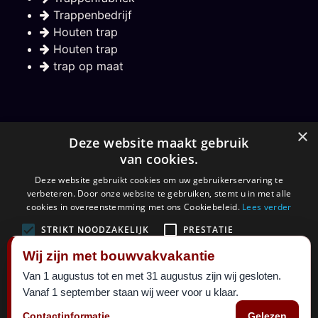
Trappenbedrijf
Houten trap
Houten trap
trap op maat
Nieuwsbrief
×
Deze website maakt gebruik
van cookies.
Hou mij op de hoogte over nieuwe trappen
Deze website gebruikt cookies om uw gebruikerservaring te
verbeteren. Door onze website te gebruiken, stemt u in met alle
Aanmelden
cookies in overeenstemming met ons Cookiebeleid.
Lees verder
STRIKT NOODZAKELIJK
PRESTATIE
Wij zijn met bouwvakvakantie
TARGETING
FUNCTIONEEL
Van 1 augustus tot en met 31 augustus zijn wij gesloten.
©
Maatkracht sinds 1999.
2026 al 27 jaar een begrip in
Vanaf 1 september staan wij weer voor u klaar.
ALLES ACCEPTEREN
ALLES AFWIJZEN
trappen. Alle rechten voorbehouden.
Contactinformatie
Gelezen