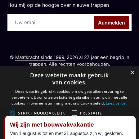
Hou mij op de hoogte over nieuwe trappen
Aanmelden
©
Maatkracht sinds 1999.
2026 al 27 jaar een begrip in
trappen. Alle rechten voorbehouden.
×
Deze website maakt gebruik
Designed By
Maatkracht
|
sitemap
van cookies.
Deze website gebruikt cookies om uw gebruikerservaring te
verbeteren. Door onze website te gebruiken, stemt u in met alle
cookies in overeenstemming met ons Cookiebeleid.
Lees verder
STRIKT NOODZAKELIJK
PRESTATIE
Wij zijn met bouwvakvakantie
TARGETING
FUNCTIONEEL
Van 1 augustus tot en met 31 augustus zijn wij gesloten.