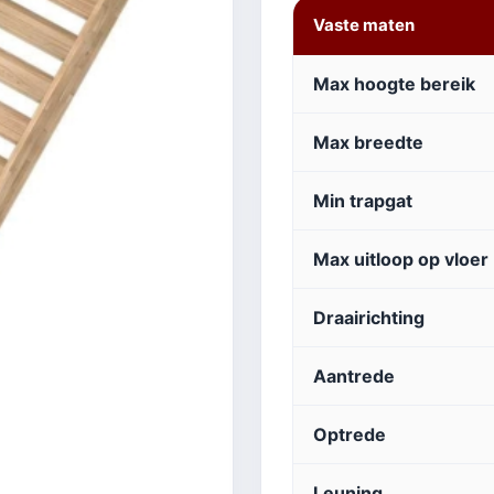
Vaste maten
Max hoogte bereik
Max breedte
Min trapgat
Max uitloop op vloer
Draairichting
Aantrede
Optrede
Leuning