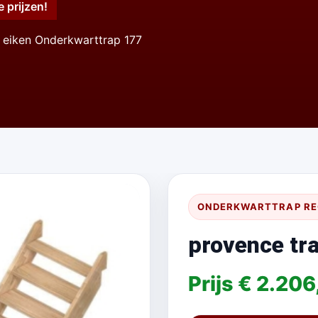
e prijzen!
 eiken Onderkwarttrap 177
ONDERKWARTTRAP R
provence tr
Prijs € 2.20