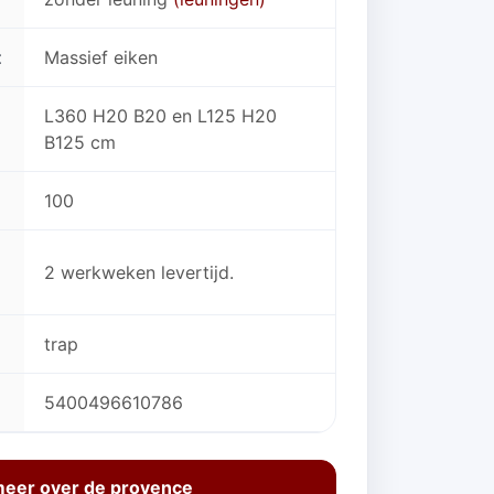
t
Massief eiken
L360 H20 B20 en L125 H20
B125 cm
100
2 werkweken levertijd.
trap
5400496610786
eer over de provence