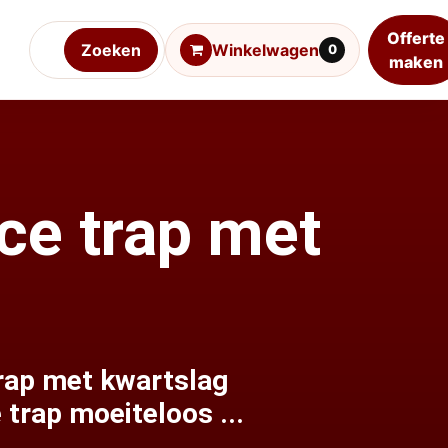
Offerte
Zoeken
Winkelwagen
0
maken
ce trap met
trap met kwartslag
trap moeiteloos ...