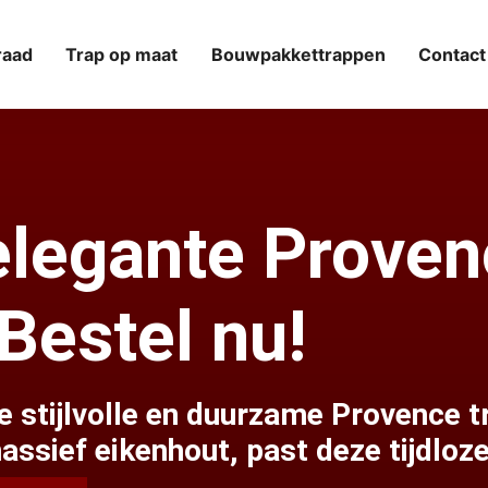
raad
Trap op maat
Bouwpakkettrappen
Contact
elegante Proven
 Bestel nu!
de stijlvolle en duurzame Provence 
sief eikenhout, past deze tijdloze 