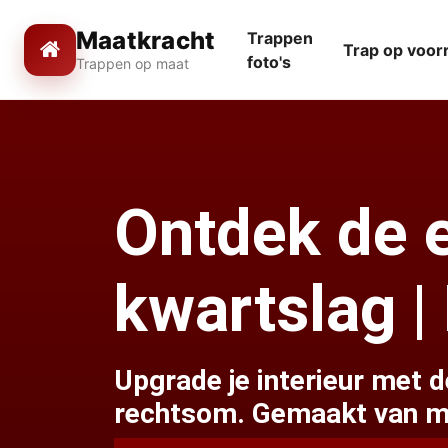
Maatkracht
Trappen
Trap op voor
foto's
Trappen op maat
Ontdek de 
kwartslag |
Upgrade je interieur met 
rechtsom. Gemaakt van mas