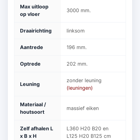
Max uitloop
3000 mm.
op vloer
Draairichting
linksom
Aantrede
196 mm.
Optrede
202 mm.
zonder leuning
Leuning
(leuningen)
Materiaal /
massief eiken
houtsoort
Zelf afhalen L
L360 H20 B20 en
x B x H
L125 H20 B125 cm