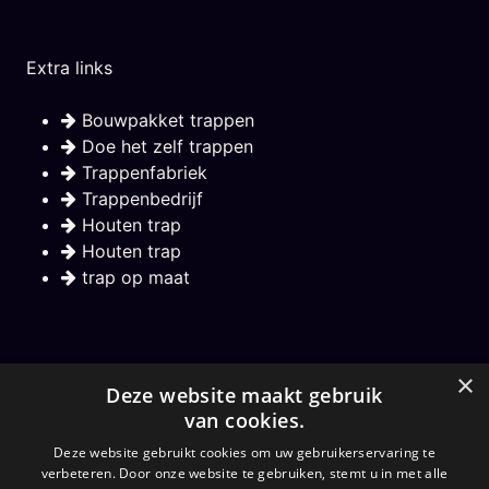
Extra links
Bouwpakket trappen
Doe het zelf trappen
Trappenfabriek
Trappenbedrijf
Houten trap
Houten trap
trap op maat
Nieuwsbrief
×
Deze website maakt gebruik
van cookies.
Hou mij op de hoogte over nieuwe trappen
Deze website gebruikt cookies om uw gebruikerservaring te
verbeteren. Door onze website te gebruiken, stemt u in met alle
Aanmelden