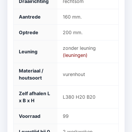
Draairichting
rechtsom
Aantrede
160 mm.
Optrede
200 mm.
zonder leuning
Leuning
(leuningen)
Materiaal /
vurenhout
houtsoort
Zelf afhalen L
L380 H20 B20
x B x H
Voorraad
99
Levertijd bij 0
2 werkweken