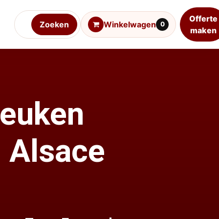
Offerte
Zoeken
Winkelwagen
0
maken
beuken
| Alsace