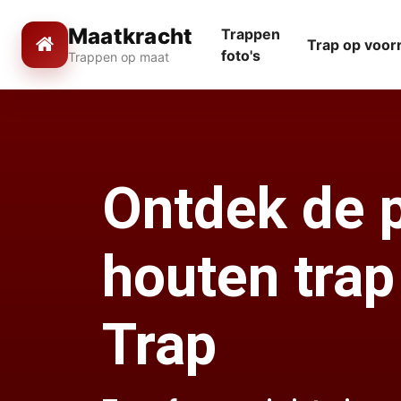
Maatkracht
Trappen
Trap op voor
foto's
Trappen op maat
Ontdek de 
houten trap
Trap