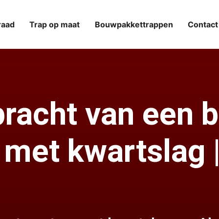
raad
Trap op maat
Bouwpakkettrappen
Contact
pracht van een 
 met kwartslag 