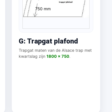
750 mm
 mm
G: Trapgat plafond
Trapgat maten van de Alsace trap met
kwartslag zijn
1800 x 750
.