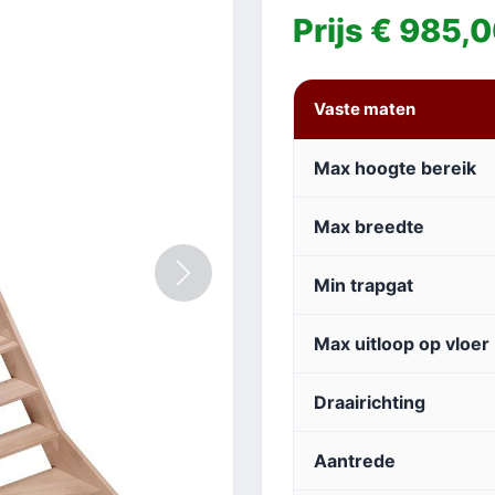
Prijs € 985,
Vaste maten
Max hoogte bereik
Max breedte
Volgende
Min trapgat
Max uitloop op vloer
Draairichting
Aantrede