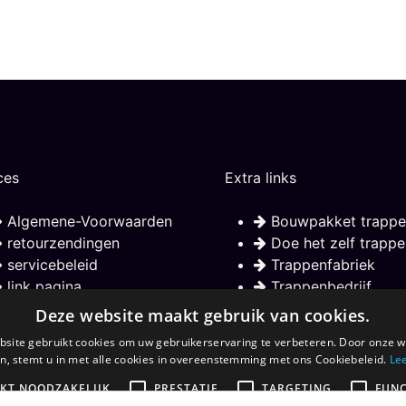
ces
Extra links
Algemene-Voorwaarden
Bouwpakket trappe
retourzendingen
Doe het zelf trappe
servicebeleid
Trappenfabriek
link pagina
Trappenbedrijf
Over Maatkracht
Houten trap
Deze website maakt gebruik van cookies.
Houten trap
site gebruikt cookies om uw gebruikerservaring te verbeteren. Door onze w
trap op maat
n, stemt u in met alle cookies in overeenstemming met ons Cookiebeleid.
Le
IKT NOODZAKELIJK
PRESTATIE
TARGETING
FUNC