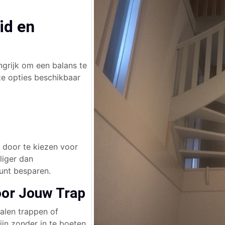
id en
angrijk om een balans te
loze opties beschikbaar
 door te kiezen voor
liger dan
unt besparen.
oor Jouw Trap
alen trappen of
jn zonder in te boeten