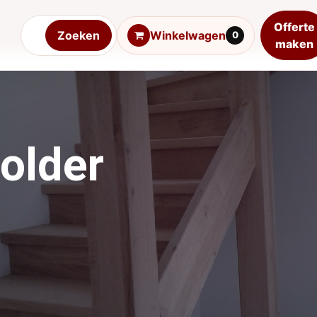
Offerte
Zoeken
Winkelwagen
0
maken
older