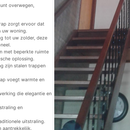
 kunt overwegen,
rap zorgt ervoor dat
an uw woning.
ng tot uw zolder, deze
neel.
n met beperkte ruimte
ische oplossing.
g zijn stalen trappen
trap voegt warmte en
werking die elegantie en
straling en
ditionele uitstraling.
 aantrekkelijk.