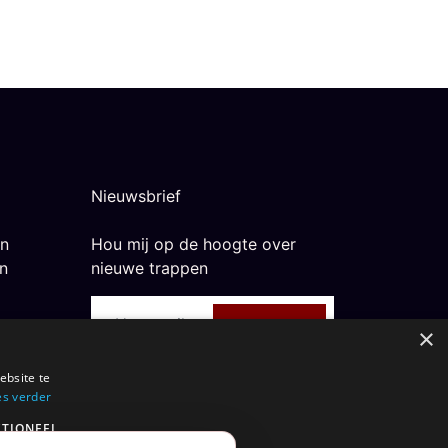
Nieuwsbrief
n
Hou mij op de hoogte over
n
nieuwe trappen
Aanmelden
×
ebsite te
es verder
TIONEEL