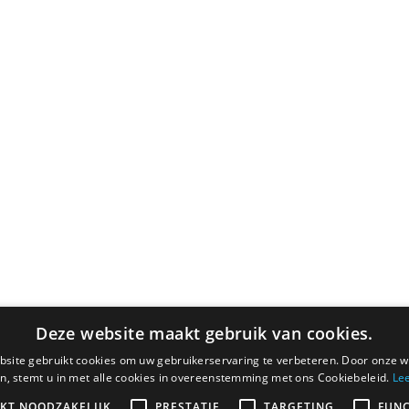
Deze website maakt gebruik van cookies.
site gebruikt cookies om uw gebruikerservaring te verbeteren. Door onze w
n, stemt u in met alle cookies in overeenstemming met ons Cookiebeleid.
Le
IKT NOODZAKELIJK
PRESTATIE
TARGETING
FUNC