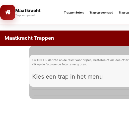
Maatkracht
Trappen foto's
Trap op voorraad
Trap o
Trappen op maat
Maatkracht Trappen
Klik ONDER de foto op de tekst voor prijzen, bestellen of om een offe
Klik op de foto om de foto te vergroten.
Kies een trap in het menu