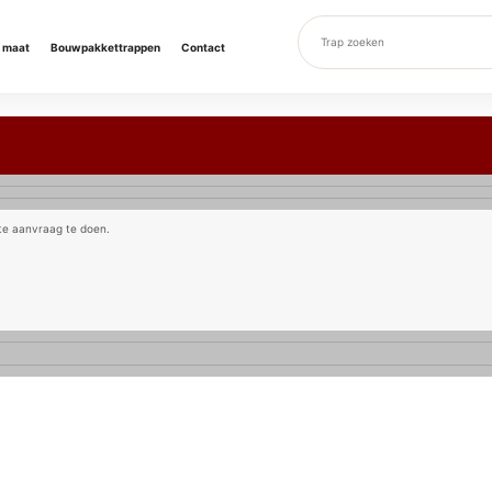
p maat
Bouwpakkettrappen
Contact
rte aanvraag te doen.