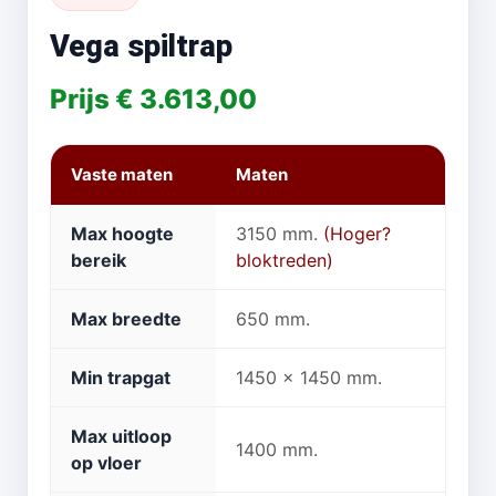
Vega spiltrap
Prijs € 3.613,00
Vaste maten
Maten
Max hoogte
3150 mm.
(Hoger?
bereik
bloktreden)
Max breedte
650 mm.
Min trapgat
1450 x 1450 mm.
Max uitloop
1400 mm.
op vloer