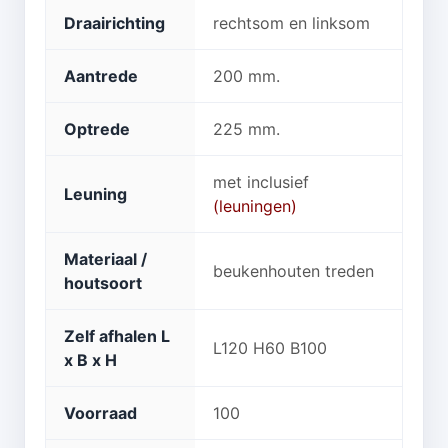
Draairichting
rechtsom en linksom
Aantrede
200 mm.
Optrede
225 mm.
met inclusief
Leuning
(leuningen)
Materiaal /
beukenhouten treden
houtsoort
Zelf afhalen L
L120 H60 B100
x B x H
Voorraad
100