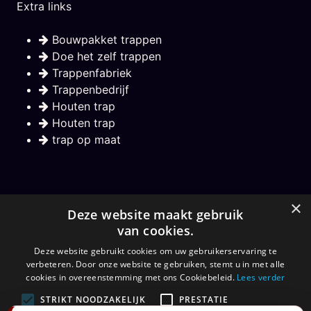
Extra links
Bouwpakket trappen
Doe het zelf trappen
Trappenfabriek
Trappenbedrijf
Houten trap
Houten trap
trap op maat
Nieuwsbrief
×
Deze website maakt gebruik
van cookies.
Hou mij op de hoogte over nieuwe trappen
Deze website gebruikt cookies om uw gebruikerservaring te
verbeteren. Door onze website te gebruiken, stemt u in met alle
Aanmelden
cookies in overeenstemming met ons Cookiebeleid.
Lees verder
STRIKT NOODZAKELIJK
PRESTATIE