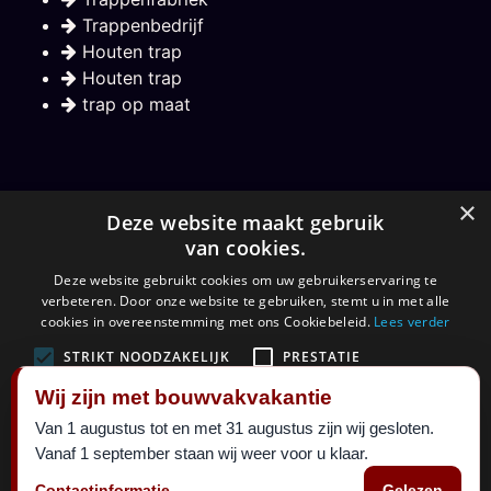
Trappenbedrijf
Houten trap
Houten trap
trap op maat
Nieuwsbrief
×
Deze website maakt gebruik
van cookies.
Hou mij op de hoogte over nieuwe trappen
Deze website gebruikt cookies om uw gebruikerservaring te
verbeteren. Door onze website te gebruiken, stemt u in met alle
Aanmelden
cookies in overeenstemming met ons Cookiebeleid.
Lees verder
STRIKT NOODZAKELIJK
PRESTATIE
Wij zijn met bouwvakvakantie
TARGETING
FUNCTIONEEL
Van 1 augustus tot en met 31 augustus zijn wij gesloten.
©
Maatkracht sinds 1999.
2026 al 27 jaar een begrip in
Vanaf 1 september staan wij weer voor u klaar.
ALLES ACCEPTEREN
ALLES AFWIJZEN
trappen. Alle rechten voorbehouden.
Contactinformatie
Gelezen