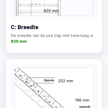
820 mm
C: Breedte
De breedte van de jura trap met kwartslag is
820 mm
.
202 mm
196 mm