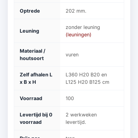
Optrede
202 mm.
zonder leuning
Leuning
(leuningen)
Materiaal /
vuren
houtsoort
Zelf afhalen L
L360 H20 B20 en
x B x H
L125 H20 B125 cm
Voorraad
100
Levertijd bij 0
2 werkweken
voorraad
levertijd.