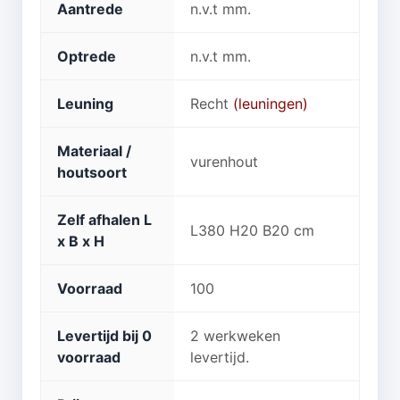
Aantrede
n.v.t mm.
Optrede
n.v.t mm.
Leuning
Recht
(leuningen)
Materiaal /
vurenhout
houtsoort
Zelf afhalen L
L380 H20 B20 cm
x B x H
Voorraad
100
Levertijd bij 0
2 werkweken
voorraad
levertijd.