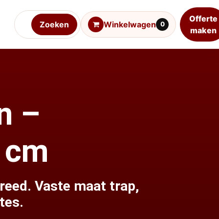
Offerte
Zoeken
Winkelwagen
0
maken
n –
 cm
reed. Vaste maat trap,
tes.