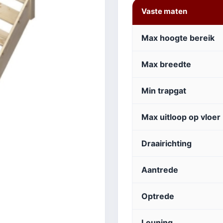
Vaste maten
Max hoogte bereik
Max breedte
Min trapgat
Max uitloop op vloer
Draairichting
Aantrede
Optrede
Leuning