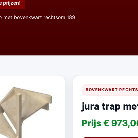
e prijzen!
ap met bovenkwart rechtsom 189
BOVENKWART RECHT
jura trap me
Prijs € 973,0