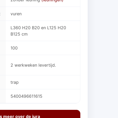
t
vuren
L360 H20 B20 en L125 H20
B125 cm
100
2 werkweken levertijd.
trap
5400496611615
s meer over de jura