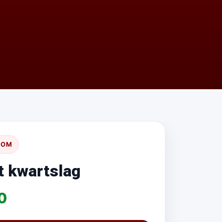
SOM
t kwartslag
0