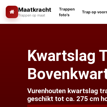
Maatkracht
Trappen
Trap op voor
foto's
Trappen op maat
Kwartslag 
Bovenkwar
Vurenhouten kwartslag tr
geschikt tot ca. 275 cm h