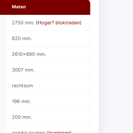
Maten
2750 mm.
(Hoger? bloktreden)
820 mm.
2610x890 mm.
3007 mm.
rechtsom
196 mm.
200 mm.
zonder leuning
(leuningen)