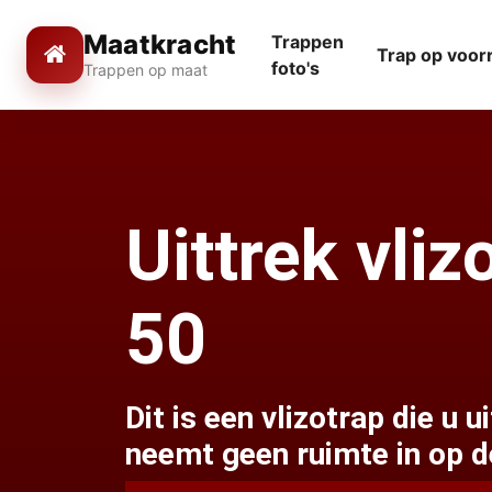
Maatkracht
Trappen
Trap op voor
foto's
Trappen op maat
Uittrek vli
50
Dit is een vlizotrap die u u
neemt geen ruimte in op d