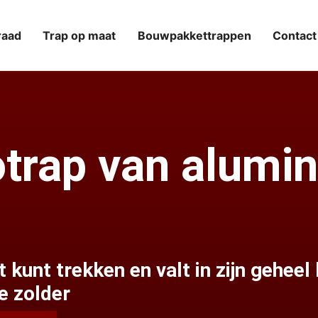
raad
Trap op maat
Bouwpakkettrappen
Contact
zotrap van alumi
it kunt trekken en valt in zijn gehee
e zolder