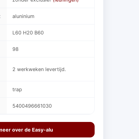
t
aluninium
L60 H20 B60
98
2 werkweken levertijd.
trap
5400496661030
meer over de Easy-alu