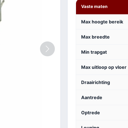
Vaste maten
Max hoogte bereik
Max breedte
Volgende
Min trapgat
Max uitloop op vloer
Draairichting
Aantrede
Optrede
Leuning