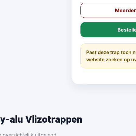
Meerdere
Bestell
Past deze trap toch n
website zoeken op u
y-alu Vlizotrappen
 overzichtelijk uitgelegd.