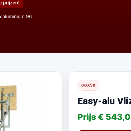
e prijzen!
an aluminium 96
60X50
Easy-alu Vl
Prijs € 543,