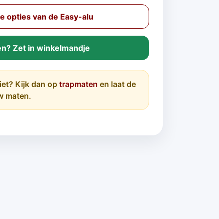
 opties van de Easy-alu
en? Zet in winkelmandje
iet? Kijk dan op
trapmaten
en laat de
w maten.