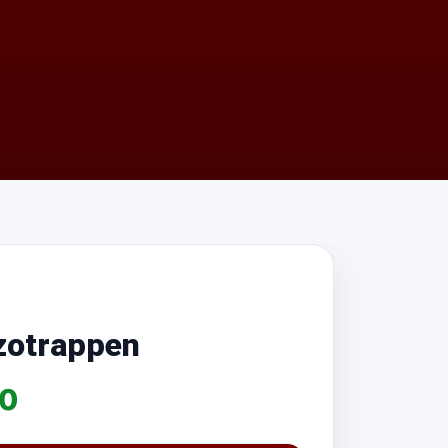
izotrappen
00