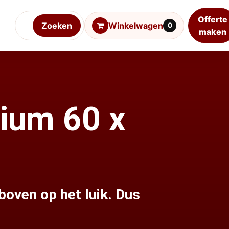
Offerte
Zoeken
Winkelwagen
0
maken
nium 60 x
l boven op het luik. Dus