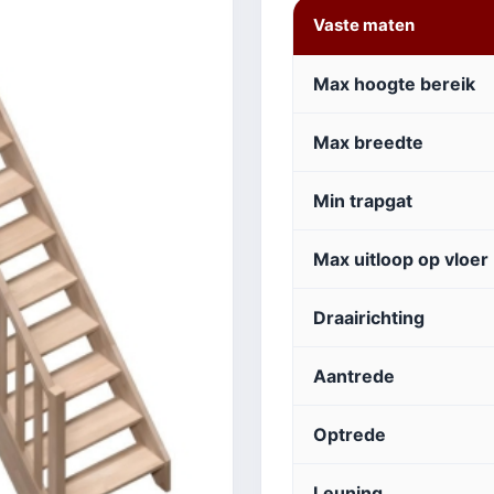
Vaste maten
Max hoogte bereik
Max breedte
Min trapgat
Max uitloop op vloer
Draairichting
Aantrede
Optrede
Leuning