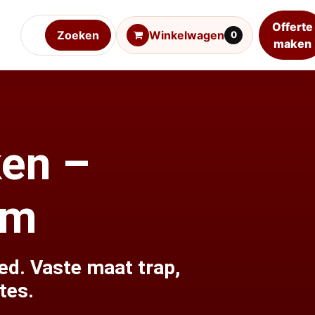
Offerte
Zoeken
Winkelwagen
0
maken
ken –
cm
ed. Vaste maat trap,
tes.