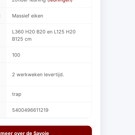
t
Massief eiken
L360 H20 B20 en L125 H20
B125 cm
100
2 werkweken levertijd.
trap
5400496611219
 meer over de Savoie