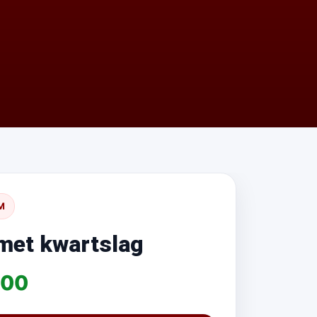
M
 met kwartslag
,00