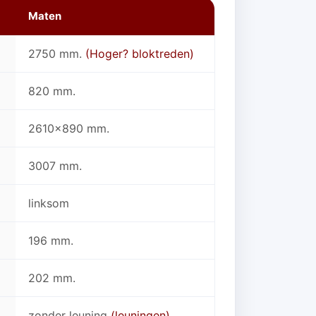
Maten
2750 mm.
(Hoger? bloktreden)
820 mm.
2610x890 mm.
3007 mm.
linksom
196 mm.
202 mm.
zonder leuning
(leuningen)