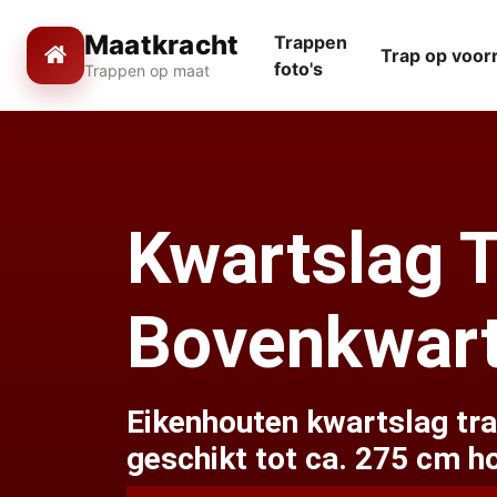
Maatkracht
Trappen
Trap op voor
foto's
Trappen op maat
Kwartslag 
Bovenkwart
Eikenhouten kwartslag tra
geschikt tot ca. 275 cm h