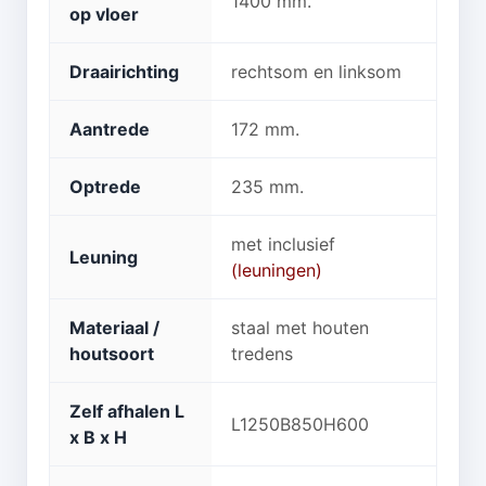
1400 mm.
op vloer
Draairichting
rechtsom en linksom
Aantrede
172 mm.
Optrede
235 mm.
met inclusief
Leuning
(leuningen)
Materiaal /
staal met houten
houtsoort
tredens
Zelf afhalen L
L1250B850H600
x B x H