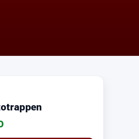
zotrappen
0