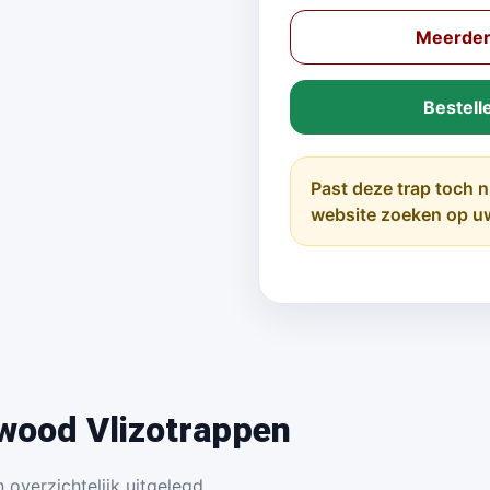
Meerder
Bestell
Past deze trap toch n
website zoeken op u
wood Vlizotrappen
 overzichtelijk uitgelegd.