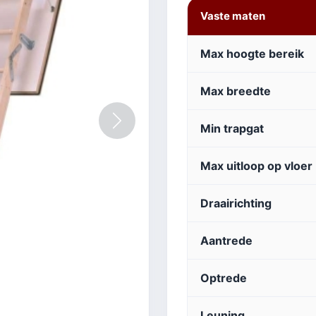
Vaste maten
Max hoogte bereik
Max breedte
Volgende
Min trapgat
Max uitloop op vloer
Draairichting
Aantrede
Optrede
Leuning