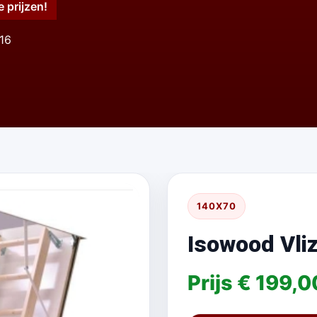
e prijzen!
116
140X70
Isowood Vli
Prijs € 199,0