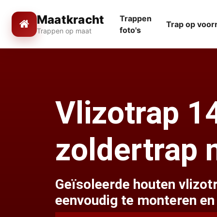
Maatkracht
Trappen
Trap op voor
foto's
Trappen op maat
Vlizotrap 
zoldertrap 
Geïsoleerde houten vlizo
eenvoudig te monteren en 