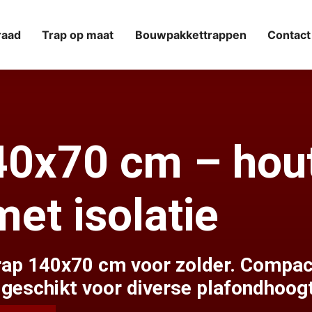
raad
Trap op maat
Bouwpakkettrappen
Contact
140x70 cm – hou
met isolatie
trap 140x70 cm voor zolder. Compac
geschikt voor diverse plafondhoog