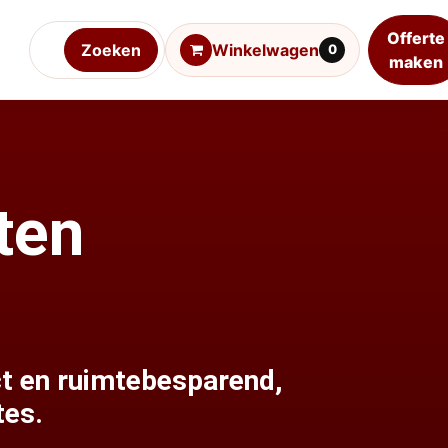
Offerte
Zoeken
Winkelwagen
0
maken
ten
t en ruimtebesparend,
tes.