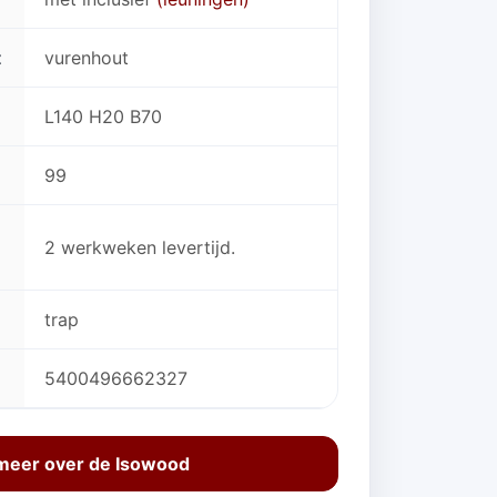
t
vurenhout
L140 H20 B70
99
2 werkweken levertijd.
trap
5400496662327
meer over de Isowood