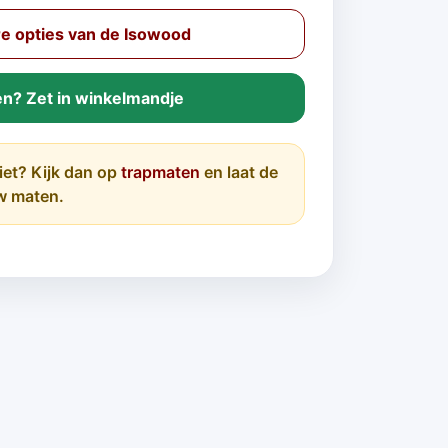
e opties van de Isowood
en? Zet in winkelmandje
iet? Kijk dan op
trapmaten
en laat de
w maten.