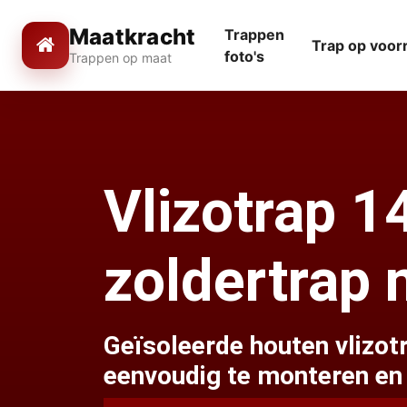
Maatkracht
Trappen
Trap op voor
foto's
Trappen op maat
Vlizotrap 
zoldertrap 
Geïsoleerde houten vlizo
eenvoudig te monteren en 