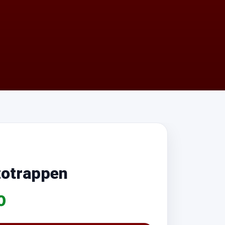
zotrappen
0