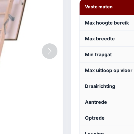
Vaste maten
Max hoogte bereik
Max breedte
Volgende
Min trapgat
Max uitloop op vloer
Draairichting
Aantrede
Optrede
Leuning