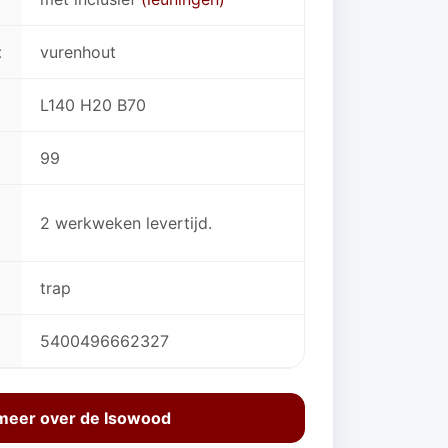
t
vurenhout
L140 H20 B70
99
2 werkweken levertijd.
trap
5400496662327
meer over de Isowood