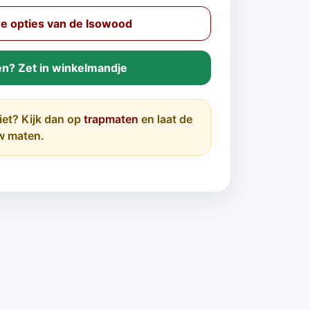
e opties van de Isowood
en? Zet in winkelmandje
iet? Kijk dan op
trapmaten
en laat de
w maten.