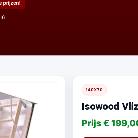
e prijzen!
116
140X70
Isowood Vli
Prijs € 199,0