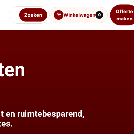
Offerte
Zoeken
Winkelwagen
0
maken
ten
t en ruimtebesparend,
tes.