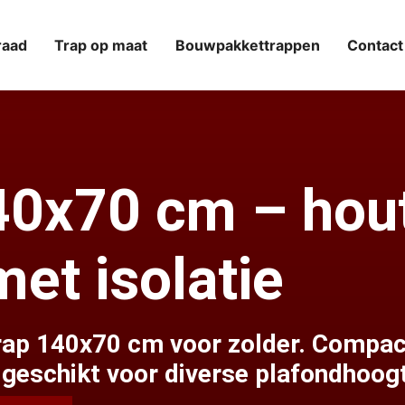
raad
Trap op maat
Bouwpakkettrappen
Contact
140x70 cm – hou
met isolatie
trap 140x70 cm voor zolder. Compac
geschikt voor diverse plafondhoog