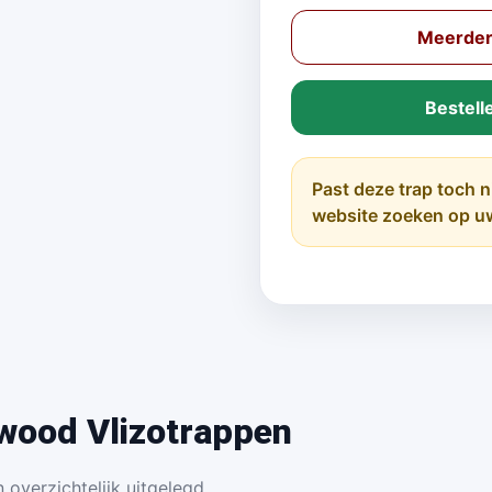
Meerder
Bestell
Past deze trap toch n
website zoeken op u
wood Vlizotrappen
 overzichtelijk uitgelegd.