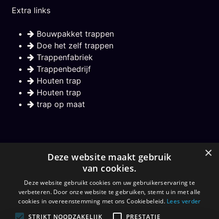
Extra links
Bouwpakket trappen
Doe het zelf trappen
Trappenfabriek
Trappenbedrijf
Houten trap
Houten trap
trap op maat
Nieuwsbrief
×
Deze website maakt gebruik
van cookies.
Hou mij op de hoogte over nieuwe trappen
Deze website gebruikt cookies om uw gebruikerservaring te
verbeteren. Door onze website te gebruiken, stemt u in met alle
Aanmelden
cookies in overeenstemming met ons Cookiebeleid.
Lees verder
STRIKT NOODZAKELIJK
PRESTATIE