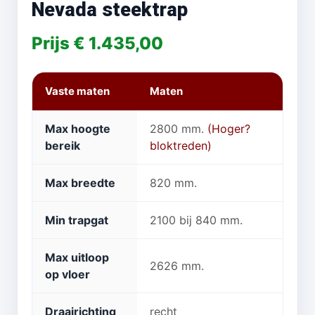
Nevada steektrap
Prijs € 1.435,00
Vaste maten
Maten
Max hoogte
2800 mm.
(Hoger?
bereik
bloktreden)
Max breedte
820 mm.
Min trapgat
2100 bij 840 mm.
Max uitloop
2626 mm.
op vloer
Draairichting
recht