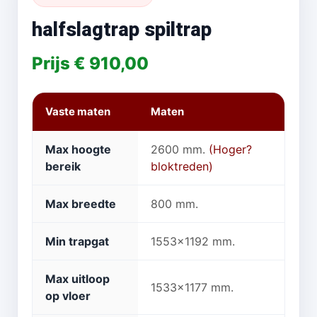
halfslagtrap spiltrap
Prijs € 910,00
Vaste maten
Maten
Max hoogte
2600 mm.
(Hoger?
bereik
bloktreden)
Max breedte
800 mm.
Min trapgat
1553x1192 mm.
Max uitloop
1533x1177 mm.
op vloer