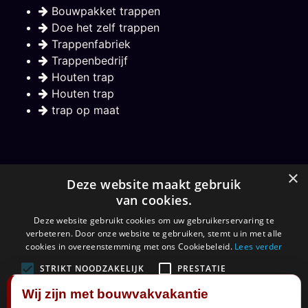
Bouwpakket trappen
Doe het zelf trappen
Trappenfabriek
Trappenbedrijf
Houten trap
Houten trap
trap op maat
Nieuwsbrief
×
Deze website maakt gebruik
van cookies.
Hou mij op de hoogte over nieuwe trappen
Deze website gebruikt cookies om uw gebruikerservaring te
verbeteren. Door onze website te gebruiken, stemt u in met alle
Aanmelden
cookies in overeenstemming met ons Cookiebeleid.
Lees verder
STRIKT NOODZAKELIJK
PRESTATIE
Wij zijn met bouwvakvakantie
TARGETING
FUNCTIONEEL