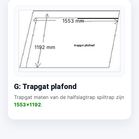
1553 mm
1192 mm
G: Trapgat plafond
Trapgat maten van de halfslagtrap spiltrap zijn
1553x1192
.