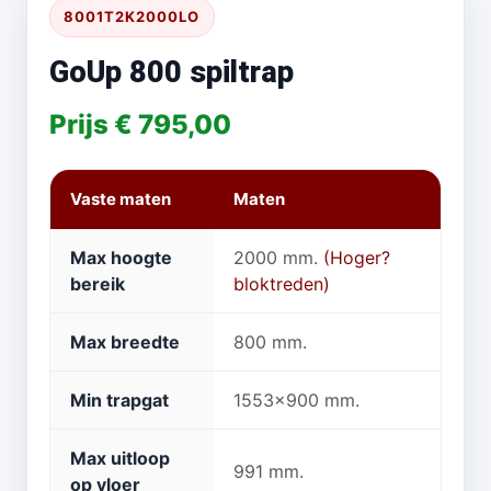
8001T2K2000LO
GoUp 800 spiltrap
Prijs € 795,00
Vaste maten
Maten
Max hoogte
2000 mm.
(Hoger?
bereik
bloktreden)
Max breedte
800 mm.
Min trapgat
1553x900 mm.
Max uitloop
991 mm.
op vloer