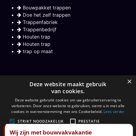
Bouwpakket trappen
Doe het zelf trappen
Trappenfabriek
Trappenbedrijf
Houten trap
Houten trap
trap op maat
Nieuwsbrief
×
Deze website maakt gebruik
van cookies.
Hou mij op de hoogte over nieuwe trappen
Deze website gebruikt cookies om uw gebruikerservaring te
verbeteren. Door onze website te gebruiken, stemt u in met alle
Aanmelden
cookies in overeenstemming met ons Cookiebeleid.
Lees verder
STRIKT NOODZAKELIJK
PRESTATIE
Wij zijn met bouwvakvakantie
TARGETING
FUNCTIONEEL