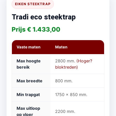
EIKEN STEEKTRAP
Tradi eco steektrap
Prijs € 1.433,00
Vaste maten
Maten
Max hoogte
2800 mm.
(Hoger?
bereik
bloktreden)
Max breedte
800 mm.
Min trapgat
1750 x 850 mm.
Max uitloop
2200 mm.
op vloer