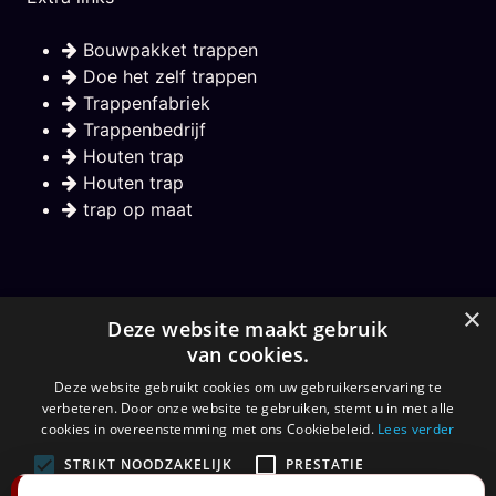
Bouwpakket trappen
Doe het zelf trappen
Trappenfabriek
Trappenbedrijf
Houten trap
Houten trap
trap op maat
Nieuwsbrief
×
Deze website maakt gebruik
van cookies.
Hou mij op de hoogte over nieuwe trappen
Deze website gebruikt cookies om uw gebruikerservaring te
verbeteren. Door onze website te gebruiken, stemt u in met alle
Aanmelden
cookies in overeenstemming met ons Cookiebeleid.
Lees verder
STRIKT NOODZAKELIJK
PRESTATIE