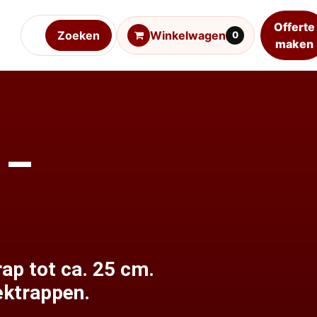
Offerte
Zoeken
Winkelwagen
0
maken
 –
ap tot ca. 25 cm.
ektrappen.