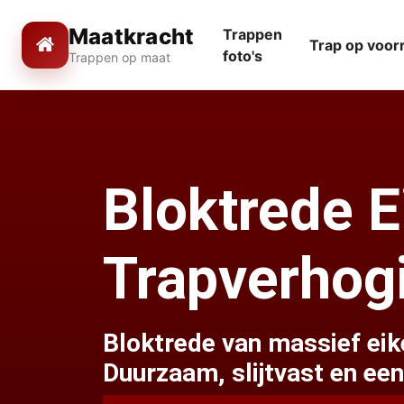
Maatkracht
Trappen
Trap op voor
foto's
Trappen op maat
Bloktrede 
Trapverhog
Bloktrede van massief eik
Duurzaam, slijtvast en een