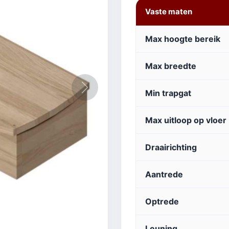
Vaste maten
Max hoogte bereik
Max breedte
Volgende
Min trapgat
Max uitloop op vloer
Draairichting
Aantrede
Optrede
Leuning