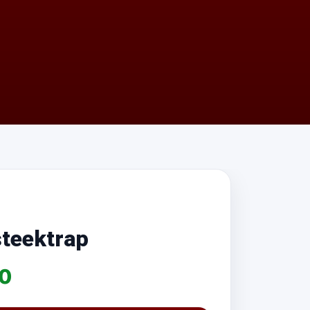
steektrap
00