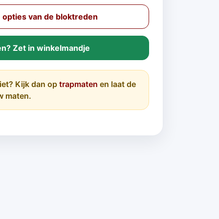
opties van de bloktreden
en? Zet in winkelmandje
iet? Kijk dan op
trapmaten
en laat de
w maten.