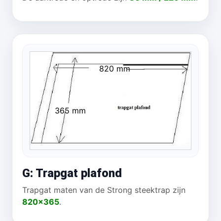
820 mm
365 mm
G: Trapgat plafond
Trapgat maten van de Strong steektrap zijn
820x365
.