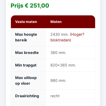
Prijs € 251,00
Vaste maten
Maten
Max hoogte
2430 mm.
(Hoger?
bereik
bloktreden)
Max breedte
360 mm.
Min trapgat
820x365 mm.
Max uitloop
980 mm.
op vloer
Draairichting
recht