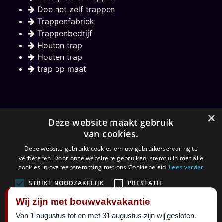
Doe het zelf trappen
Trappenfabriek
Trappenbedrijf
Houten trap
Houten trap
trap op maat
Nieuwsbrief
×
Deze website maakt gebruik
van cookies.
Hou mij op de hoogte over nieuwe trappen
Deze website gebruikt cookies om uw gebruikerservaring te
verbeteren. Door onze website te gebruiken, stemt u in met alle
Aanmelden
cookies in overeenstemming met ons Cookiebeleid.
Lees verder
STRIKT NOODZAKELIJK
PRESTATIE
Wij zijn met bouwvakvakantie
TARGETING
FUNCTIONEEL
Van 1 augustus tot en met 31 augustus zijn wij gesloten.
©
Maatkracht sinds 1999.
2026 al 27 jaar een begrip in