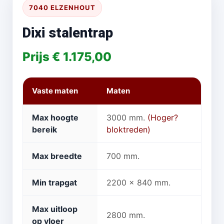
7040 ELZENHOUT
Dixi stalentrap
Prijs € 1.175,00
Vaste maten
Maten
Max hoogte
3000 mm.
(Hoger?
bereik
bloktreden)
Max breedte
700 mm.
Min trapgat
2200 x 840 mm.
Max uitloop
2800 mm.
op vloer