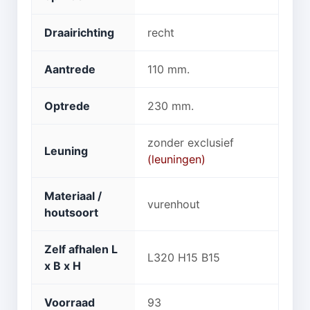
Draairichting
recht
Aantrede
110 mm.
Optrede
230 mm.
zonder exclusief
Leuning
(leuningen)
Materiaal /
vurenhout
houtsoort
Zelf afhalen L
L320 H15 B15
x B x H
Voorraad
93