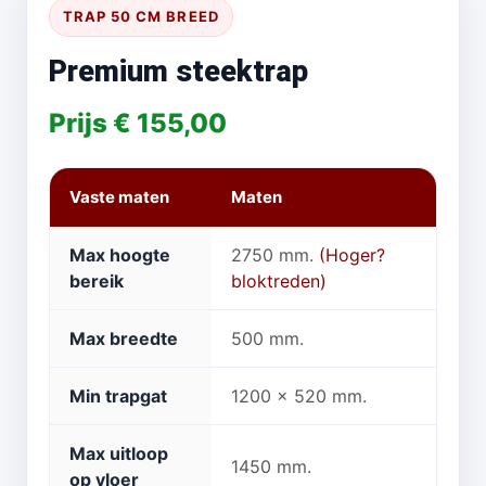
TRAP 50 CM BREED
Premium steektrap
Prijs € 155,00
Vaste maten
Maten
Max hoogte
2750 mm.
(Hoger?
bereik
bloktreden)
Max breedte
500 mm.
Min trapgat
1200 x 520 mm.
Max uitloop
1450 mm.
op vloer