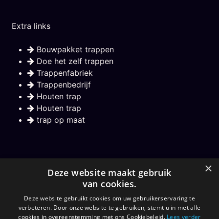
Extra links
Bouwpakket trappen
Doe het zelf trappen
Trappenfabriek
Trappenbedrijf
Houten trap
Houten trap
trap op maat
Nieuwsbrief
×
Deze website maakt gebruik
van cookies.
Hou mij op de hoogte over nieuwe trappen
Deze website gebruikt cookies om uw gebruikerservaring te
verbeteren. Door onze website te gebruiken, stemt u in met alle
Aanmelden
cookies in overeenstemming met ons Cookiebeleid.
Lees verder