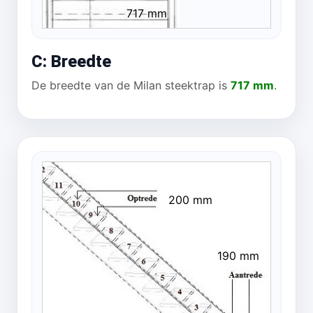
717 mm
C: Breedte
De breedte van de Milan steektrap is
717 mm
.
200 mm
190 mm