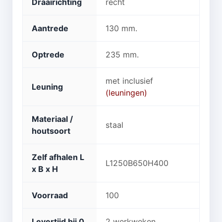
Draairichting
recht
Aantrede
130 mm.
Optrede
235 mm.
met inclusief
Leuning
(leuningen)
Materiaal /
staal
houtsoort
Zelf afhalen L
L1250B650H400
x B x H
Voorraad
100
Levertijd bij 0
2 werkweken