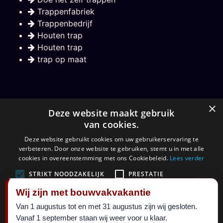
Trappenfabriek
Trappenbedrijf
Houten trap
Houten trap
trap op maat
Nieuwsbrief
×
Deze website maakt gebruik
van cookies.
Hou mij op de hoogte over nieuwe trappen
Deze website gebruikt cookies om uw gebruikerservaring te
verbeteren. Door onze website te gebruiken, stemt u in met alle
Aanmelden
cookies in overeenstemming met ons Cookiebeleid.
Lees verder
STRIKT NOODZAKELIJK
PRESTATIE
Wij zijn met bouwvakvakantie
TARGETING
FUNCTIONEEL
Van 1 augustus tot en met 31 augustus zijn wij gesloten.
©
Maatkracht sinds 1999.
2026 al 27 jaar een begrip in
Vanaf 1 september staan wij weer voor u klaar.
ALLES ACCEPTEREN
ALLES AFWIJZEN
trappen. Alle rechten voorbehouden.