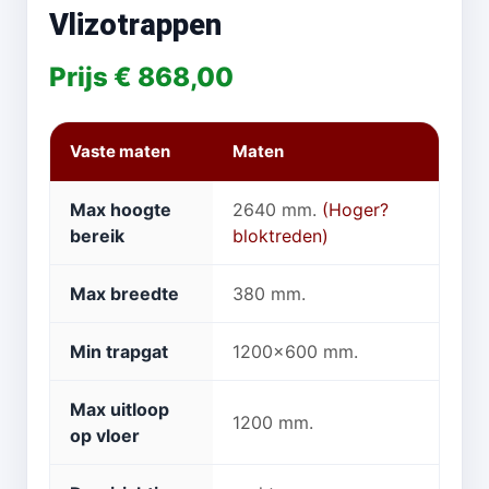
Vlizotrappen
Prijs € 868,00
Vaste maten
Maten
Max hoogte
2640 mm.
(Hoger?
bereik
bloktreden)
Max breedte
380 mm.
Min trapgat
1200x600 mm.
Max uitloop
1200 mm.
op vloer