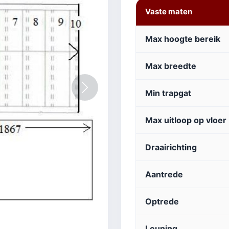
Vaste maten
Max hoogte bereik
Max breedte
Volgende
Min trapgat
Max uitloop op vloer
Draairichting
Aantrede
Optrede
Leuning