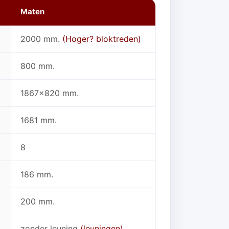
Maten
2000 mm.
(Hoger? bloktreden)
800 mm.
1867x820 mm.
1681 mm.
8
186 mm.
200 mm.
zonder leuning
(leuningen)