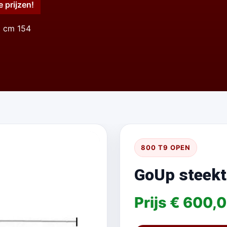
e prijzen!
0 cm 154
800 T9 OPEN
GoUp steekt
Prijs € 600,