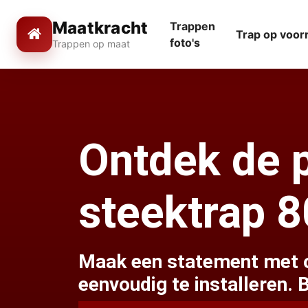
Maatkracht
Trappen
Trap op voor
foto's
Trappen op maat
Ontdek de p
steektrap 
Maak een statement met on
eenvoudig te installeren. 