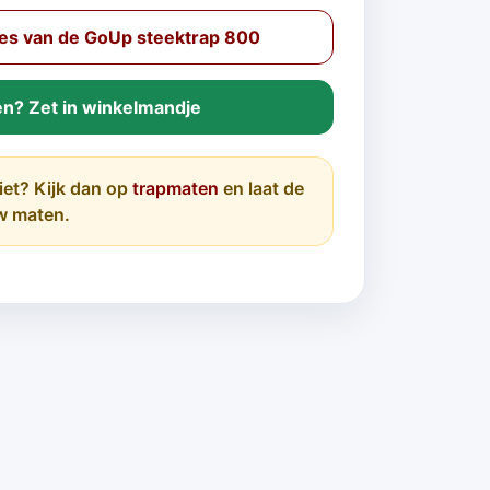
es van de GoUp steektrap 800
en? Zet in winkelmandje
iet? Kijk dan op
trapmaten
en laat de
w maten.