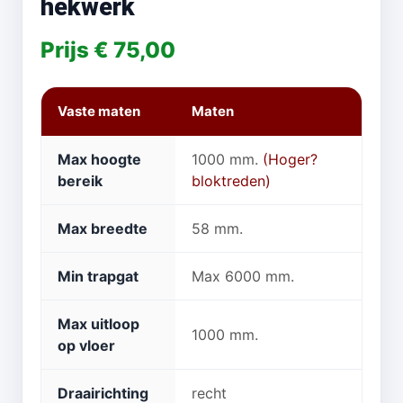
hekwerk
Prijs € 75,00
Vaste maten
Maten
Max hoogte
1000 mm.
(Hoger?
bereik
bloktreden)
Max breedte
58 mm.
Min trapgat
Max 6000 mm.
Max uitloop
1000 mm.
op vloer
Draairichting
recht