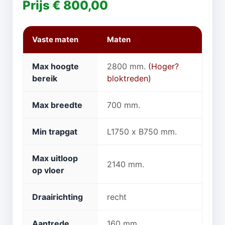
Prijs € 800,00
Vaste maten
Maten
Max hoogte
2800 mm.
(Hoger?
bereik
bloktreden)
Max breedte
700 mm.
Min trapgat
L1750 x B750 mm.
Max uitloop
2140 mm.
op vloer
Draairichting
recht
Aantrede
160 mm.