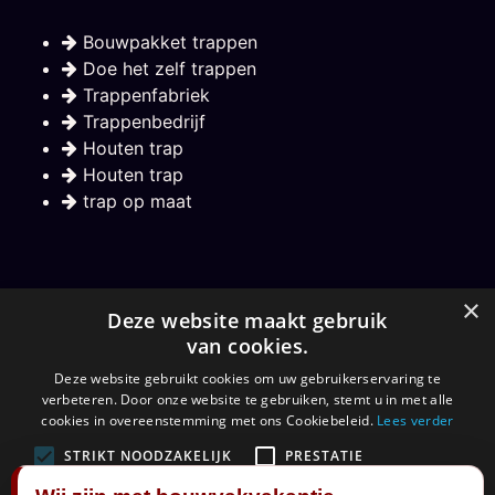
Bouwpakket trappen
Doe het zelf trappen
Trappenfabriek
Trappenbedrijf
Houten trap
Houten trap
trap op maat
Nieuwsbrief
×
Deze website maakt gebruik
van cookies.
Hou mij op de hoogte over nieuwe trappen
Deze website gebruikt cookies om uw gebruikerservaring te
verbeteren. Door onze website te gebruiken, stemt u in met alle
Aanmelden
cookies in overeenstemming met ons Cookiebeleid.
Lees verder
STRIKT NOODZAKELIJK
PRESTATIE