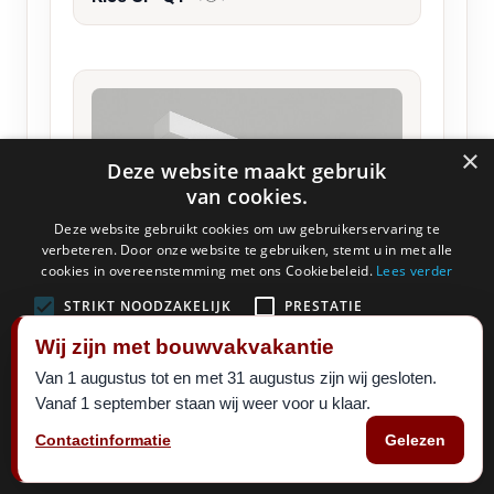
×
Deze website maakt gebruik
van cookies.
Deze website gebruikt cookies om uw gebruikerservaring te
verbeteren. Door onze website te gebruiken, stemt u in met alle
cookies in overeenstemming met ons Cookiebeleid.
Lees verder
STRIKT NOODZAKELIJK
PRESTATIE
Wij zijn met bouwvakvakantie
TARGETING
FUNCTIONEEL
Van 1 augustus tot en met 31 augustus zijn wij gesloten.
Vanaf 1 september staan wij weer voor u klaar.
ALLES ACCEPTEREN
ALLES AFWIJZEN
Contactinformatie
Gelezen
DETAILS WEERGEVEN