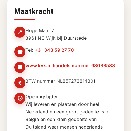
Maatkracht
Hoge Maat 7
📍
3961 NC Wijk bij Duurstede
Tel:
+31 343 59 27 70
☎
www.kvk.nl handels nummer 68033583
🏢
BTW nummer NL857273814B01
€
Openingstijden:
🕒
Wij leveren en plaatsen door heel
Nederland en een groot gedeelte van
Belgie en een klein gedeelte van
Duitsland waar mensen nederlands