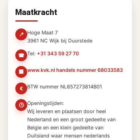
Maatkracht
Hoge Maat 7
📍
3961 NC Wijk bij Duurstede
Tel:
+31 343 59 27 70
☎
www.kvk.nl handels nummer 68033583
🏢
BTW nummer NL857273814B01
€
Openingstijden:
🕒
Wij leveren en plaatsen door heel
Nederland en een groot gedeelte van
Belgie en een klein gedeelte van
Duitsland waar mensen nederlands