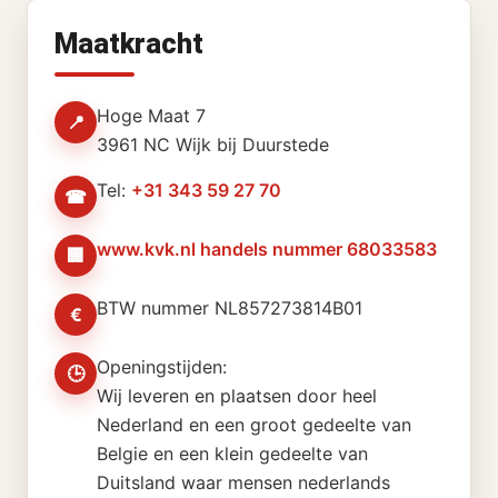
Maatkracht
Hoge Maat 7
📍
3961 NC Wijk bij Duurstede
Tel:
+31 343 59 27 70
☎
www.kvk.nl handels nummer 68033583
🏢
BTW nummer NL857273814B01
€
Openingstijden:
🕒
Wij leveren en plaatsen door heel
Nederland en een groot gedeelte van
Belgie en een klein gedeelte van
Duitsland waar mensen nederlands