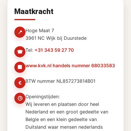
Maatkracht
Hoge Maat 7
📍
3961 NC Wijk bij Duurstede
Tel:
+31 343 59 27 70
☎
www.kvk.nl handels nummer 68033583
🏢
BTW nummer NL857273814B01
€
Openingstijden:
🕒
Wij leveren en plaatsen door heel
Nederland en een groot gedeelte van
Belgie en een klein gedeelte van
Duitsland waar mensen nederlands