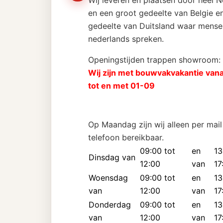
Wij leveren en plaatsen door heel 
en een groot gedeelte van Belgie en
gedeelte van Duitsland waar mense
nederlands spreken.
Openingstijden trappen showroom:
Wij zijn met bouwvakvakantie van
tot en met 01-09
Op Maandag zijn wij alleen per mail
telefoon bereikbaar.
09:00 tot
en
13
Dinsdag van
12:00
van
17
Woensdag
09:00 tot
en
13
van
12:00
van
17
Donderdag
09:00 tot
en
13
van
12:00
van
17