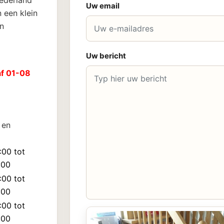
Nederland
Uw email
 een klein
n
Uw bericht
af 01-08
 en
:00 tot
:00
:00 tot
:00
:00 tot
:00