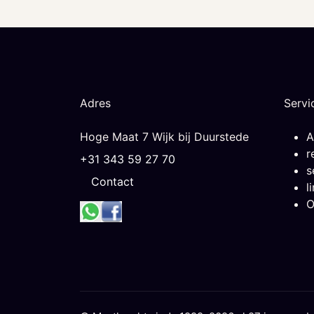
Adres
Servi
Hoge Maat 7 Wijk bij Duurstede
A
r
+31 343 59 27 70
s
Contact
l
O