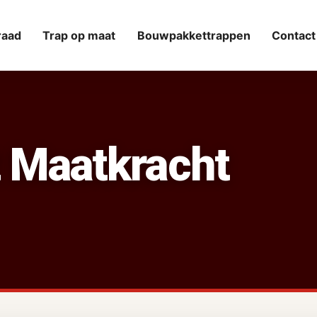
raad
Trap op maat
Bouwpakkettrappen
Contact
 Maatkracht