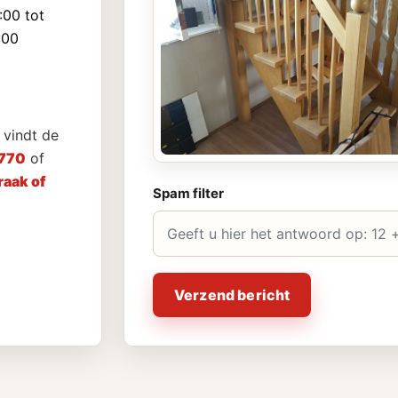
:00 tot
:00
vindt de
770
of
aak of
Spam filter
Verzend bericht