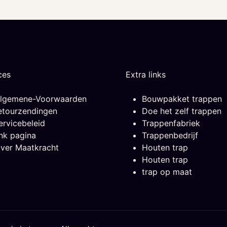
ces
Extra links
lgemene-Voorwaarden
Bouwpakket trappen
etourzendingen
Doe het zelf trappen
ervicebeleid
Trappenfabriek
ink pagina
Trappenbedrijf
ver Maatkracht
Houten trap
Houten trap
trap op maat