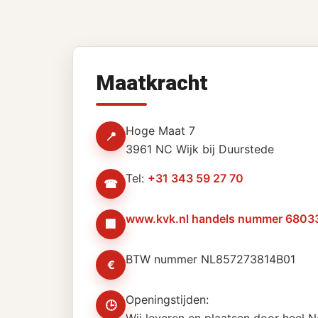
Maatkracht
Hoge Maat 7
📍
3961 NC Wijk bij Duurstede
Tel:
+31 343 59 27 70
☎
www.kvk.nl handels nummer 6803
🏢
BTW nummer NL857273814B01
€
Openingstijden:
🕒