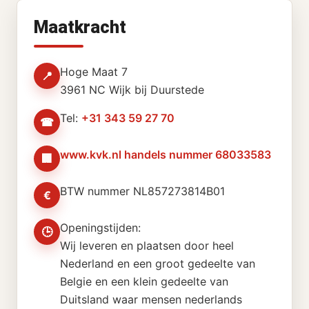
Maatkracht
Hoge Maat 7
📍
3961 NC Wijk bij Duurstede
Tel:
+31 343 59 27 70
☎
www.kvk.nl handels nummer 68033583
🏢
BTW nummer NL857273814B01
€
Openingstijden:
🕒
Wij leveren en plaatsen door heel
Nederland en een groot gedeelte van
Belgie en een klein gedeelte van
Duitsland waar mensen nederlands