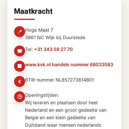
Maatkracht
Hoge Maat 7
📍
3961 NC Wijk bij Duurstede
Tel:
+31 343 59 27 70
☎
www.kvk.nl handels nummer 68033583
🏢
BTW nummer NL857273814B01
€
Openingstijden:
🕒
Wij leveren en plaatsen door heel
Nederland en een groot gedeelte van
Belgie en een klein gedeelte van
Duitsland waar mensen nederlands