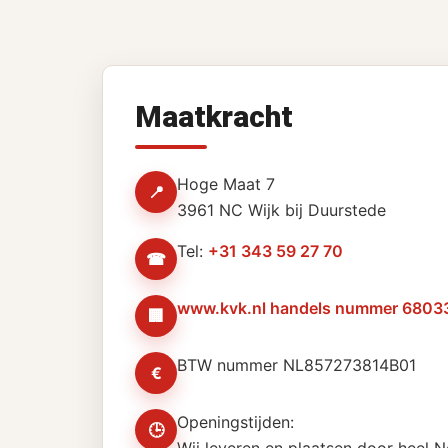
Maatkracht
Hoge Maat 7
📍
3961 NC Wijk bij Duurstede
Tel:
+31 343 59 27 70
☎
www.kvk.nl handels nummer 6803
🏢
BTW nummer NL857273814B01
€
Openingstijden:
🕒