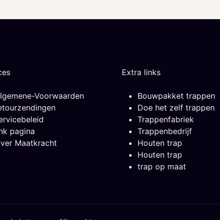
ces
Extra links
lgemene-Voorwaarden
Bouwpakket trappen
etourzendingen
Doe het zelf trappen
ervicebeleid
Trappenfabriek
ink pagina
Trappenbedrijf
ver Maatkracht
Houten trap
Houten trap
trap op maat