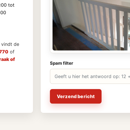
:00 tot
:00
vindt de
770
of
aak of
Spam filter
Verzend bericht