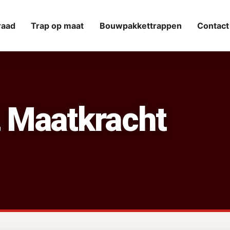
raad
Trap op maat
Bouwpakkettrappen
Contact
 Maatkracht