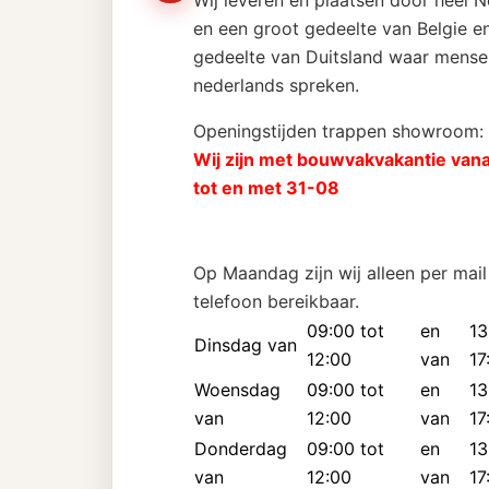
Wij leveren en plaatsen door heel 
en een groot gedeelte van Belgie en
gedeelte van Duitsland waar mense
nederlands spreken.
Openingstijden trappen showroom:
Wij zijn met bouwvakvakantie van
tot en met 31-08
Op Maandag zijn wij alleen per mail
telefoon bereikbaar.
09:00 tot
en
13
Dinsdag van
12:00
van
17
Woensdag
09:00 tot
en
13
van
12:00
van
17
Donderdag
09:00 tot
en
13
van
12:00
van
17