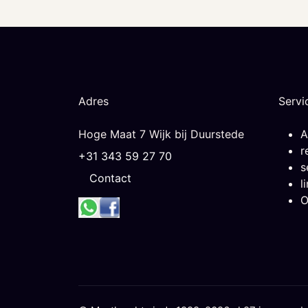
Adres
Servi
Hoge Maat 7 Wijk bij Duurstede
A
r
+31 343 59 27 70
s
Contact
l
O