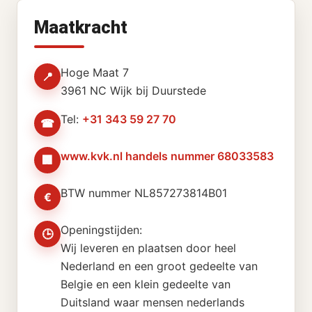
Maatkracht
Hoge Maat 7
📍
3961 NC Wijk bij Duurstede
Tel:
+31 343 59 27 70
☎
www.kvk.nl handels nummer 68033583
🏢
BTW nummer NL857273814B01
€
Openingstijden:
🕒
Wij leveren en plaatsen door heel
Nederland en een groot gedeelte van
Belgie en een klein gedeelte van
Duitsland waar mensen nederlands