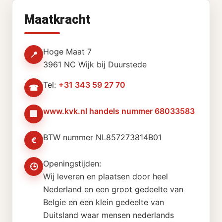
Maatkracht
Hoge Maat 7
📍
3961 NC Wijk bij Duurstede
Tel:
+31 343 59 27 70
☎
www.kvk.nl handels nummer 68033583
🏢
BTW nummer NL857273814B01
€
Openingstijden:
🕒
Wij leveren en plaatsen door heel
Nederland en een groot gedeelte van
Belgie en een klein gedeelte van
Duitsland waar mensen nederlands