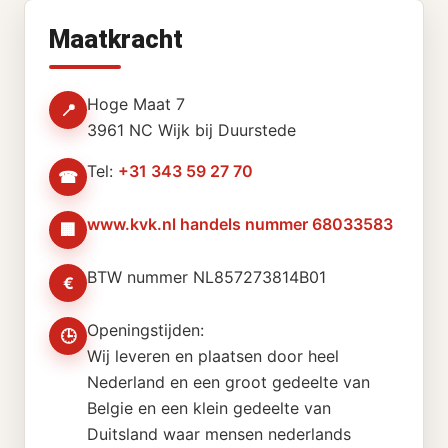
Maatkracht
Hoge Maat 7
📍
3961 NC Wijk bij Duurstede
Tel:
+31 343 59 27 70
☎
www.kvk.nl handels nummer 68033583
🏢
BTW nummer NL857273814B01
€
Openingstijden:
🕒
Wij leveren en plaatsen door heel
Nederland en een groot gedeelte van
Belgie en een klein gedeelte van
Duitsland waar mensen nederlands