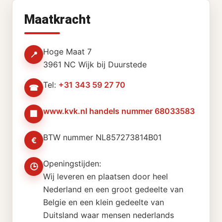
Maatkracht
Hoge Maat 7
📍
3961 NC Wijk bij Duurstede
Tel:
+31 343 59 27 70
☎
www.kvk.nl handels nummer 68033583
🏢
BTW nummer NL857273814B01
€
Openingstijden:
🕒
Wij leveren en plaatsen door heel
Nederland en een groot gedeelte van
Belgie en een klein gedeelte van
Duitsland waar mensen nederlands