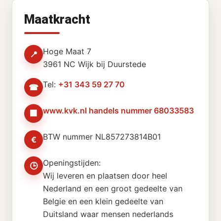
Maatkracht
Hoge Maat 7
📍
3961 NC Wijk bij Duurstede
Tel:
+31 343 59 27 70
☎
www.kvk.nl handels nummer 68033583
🏢
BTW nummer NL857273814B01
€
Openingstijden:
🕒
Wij leveren en plaatsen door heel
Nederland en een groot gedeelte van
Belgie en een klein gedeelte van
Duitsland waar mensen nederlands