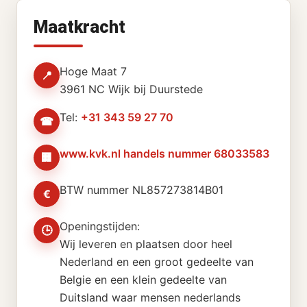
Maatkracht
Hoge Maat 7
📍
3961 NC Wijk bij Duurstede
Tel:
+31 343 59 27 70
☎
www.kvk.nl handels nummer 68033583
🏢
BTW nummer NL857273814B01
€
Openingstijden:
🕒
Wij leveren en plaatsen door heel
Nederland en een groot gedeelte van
Belgie en een klein gedeelte van
Duitsland waar mensen nederlands