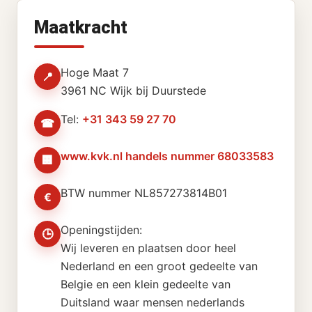
Maatkracht
Hoge Maat 7
📍
3961 NC Wijk bij Duurstede
Tel:
+31 343 59 27 70
☎
www.kvk.nl handels nummer 68033583
🏢
BTW nummer NL857273814B01
€
Openingstijden:
🕒
Wij leveren en plaatsen door heel
Nederland en een groot gedeelte van
Belgie en een klein gedeelte van
Duitsland waar mensen nederlands