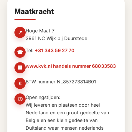
Maatkracht
Hoge Maat 7
📍
3961 NC Wijk bij Duurstede
Tel:
+31 343 59 27 70
☎
www.kvk.nl handels nummer 68033583
🏢
BTW nummer NL857273814B01
€
Openingstijden:
🕒
Wij leveren en plaatsen door heel
Nederland en een groot gedeelte van
Belgie en een klein gedeelte van
Duitsland waar mensen nederlands