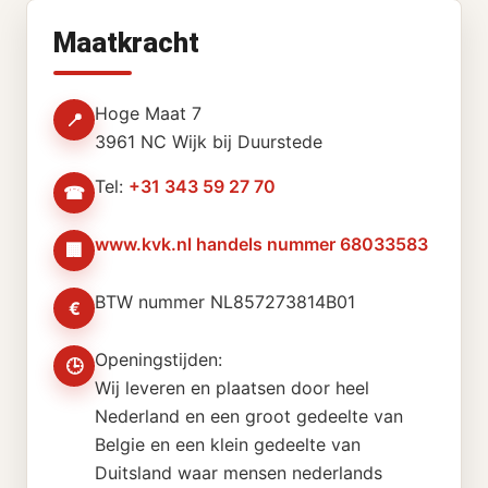
Maatkracht
Hoge Maat 7
📍
3961 NC Wijk bij Duurstede
Tel:
+31 343 59 27 70
☎
www.kvk.nl handels nummer 68033583
🏢
BTW nummer NL857273814B01
€
Openingstijden:
🕒
Wij leveren en plaatsen door heel
Nederland en een groot gedeelte van
Belgie en een klein gedeelte van
Duitsland waar mensen nederlands